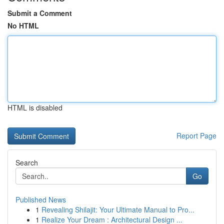
Submit a Comment
No HTML
HTML is disabled
Report Page
Search
Go
Published News
1
Revealing Shilajit: Your Ultimate Manual to Pro...
1
Realize Your Dream : Architectural Design ...