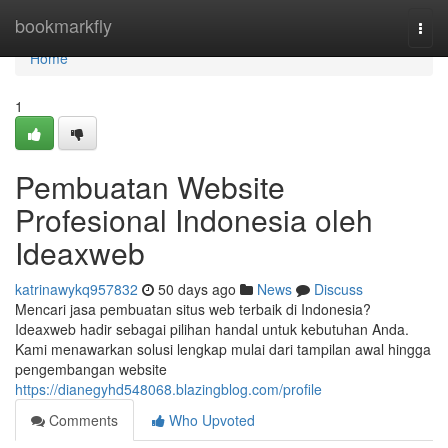
Home
bookmarkfly
Togg
navi
Home
1
Pembuatan Website
Profesional Indonesia oleh
Ideaxweb
katrinawykq957832
50 days ago
News
Discuss
Mencari jasa pembuatan situs web terbaik di Indonesia?
Ideaxweb hadir sebagai pilihan handal untuk kebutuhan Anda.
Kami menawarkan solusi lengkap mulai dari tampilan awal hingga
pengembangan website
https://dianegyhd548068.blazingblog.com/profile
Comments
Who Upvoted