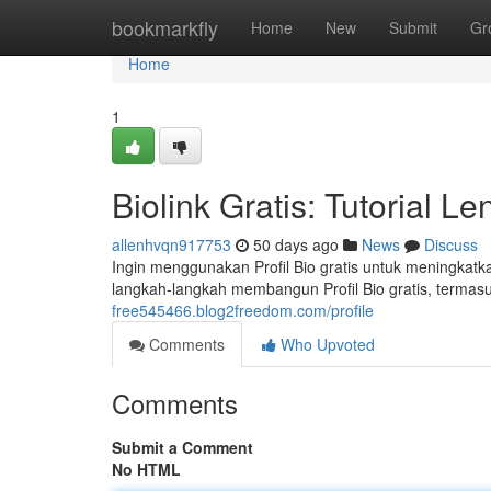
Home
bookmarkfly
Home
New
Submit
Gr
Home
1
Biolink Gratis: Tutorial 
allenhvqn917753
50 days ago
News
Discuss
Ingin menggunakan Profil Bio gratis untuk meningkatk
langkah-langkah membangun Profil Bio gratis, terma
free545466.blog2freedom.com/profile
Comments
Who Upvoted
Comments
Submit a Comment
No HTML