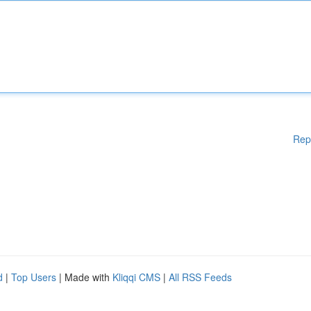
Rep
d
|
Top Users
| Made with
Kliqqi CMS
|
All RSS Feeds