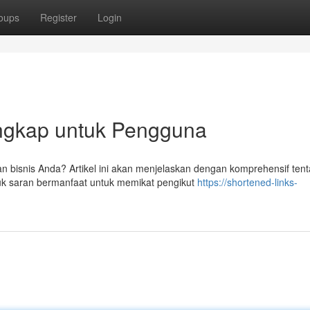
oups
Register
Login
Lengkap untuk Pengguna
an bisnis Anda? Artikel ini akan menjelaskan dengan komprehensif ten
suk saran bermanfaat untuk memikat pengikut
https://shortened-links-