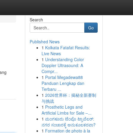
Search
Go
Published News
1
Kolkata Fatafat Results:
Live News
1
Understanding Color
Doppler Ultrasound: A
Compr...
tang
1
Portal Megadewa88
Panduan Lengkap dan
Terbaru ...
1
2026世界杯：揭秘全新赛制
与挑战
1
Prosthetic Legs and
Artificial Limbs for Sale –...
1
ಮಂಗಳೂರು ಟೆಂಪೊ ಟ್ರಾವೆಲರ್:
ನಗರ ಸಂಚಾರಕ್ಕೆ ಅನುಕೂಲಕರವಾ?
1
Formation de photo à la