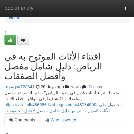
Home
bookmarkfly
Togg
navi
Home
1
اقتناء الأثاث الموثوح به في
الرياض: دليل شامل مفصل
وأفضل الصفقات
roywqsa722641
29 days ago
News
Discuss
تبحث لـ شراء أثاثات قديم في مدينة الرياض؟ نقدم لك مرشد مفصل
يساعدك لـ اكتشاف أرقى مواقع لـ قطع الأثاث
https://laraimlh486586.livebloggs.com/48784590/الحصول-على-
الأثاث-القديم-بـ-الرياض-دليل-شامل-مفصل-لأجمل-الخصومات
Comments
Who Upvoted