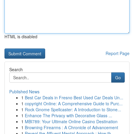
HTML is disabled
Report Page
Search
Go
Published News
1
Best Car Deals in Fresno Best Used Car Deals Un...
1
copyright Online: A Comprehensive Guide to Purc...
1
Rock Gnome Spellcaster: A Introduction to Stone...
1
Enhance The Privacy with Decorative Glass ...
1
MBI789: Your Ultimate Online Casino Destination
1
Browning Firearms : A Chronicle of Advancement
1
Reveal the Affluent Mental Approach : How th...