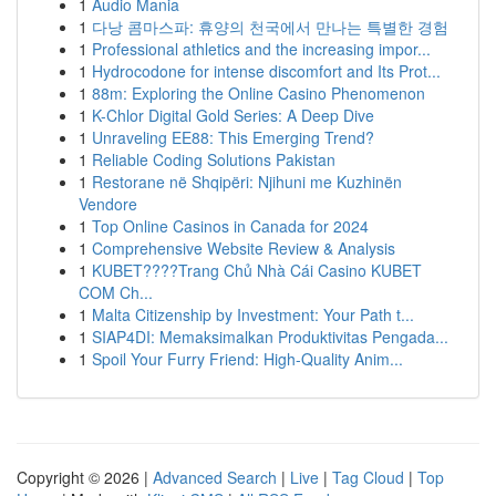
1
Audio Mania
1
다낭 콤마스파: 휴양의 천국에서 만나는 특별한 경험
1
Professional athletics and the increasing impor...
1
Hydrocodone for intense discomfort and Its Prot...
1
88m: Exploring the Online Casino Phenomenon
1
K-Chlor Digital Gold Series: A Deep Dive
1
Unraveling EE88: This Emerging Trend?
1
Reliable Coding Solutions Pakistan
1
Restorane në Shqipëri: Njihuni me Kuzhinën
Vendore
1
Top Online Casinos in Canada for 2024
1
Comprehensive Website Review & Analysis
1
KUBET????️Trang Chủ Nhà Cái Casino KUBET
COM Ch...
1
Malta Citizenship by Investment: Your Path t...
1
SIAP4DI: Memaksimalkan Produktivitas Pengada...
1
Spoil Your Furry Friend: High-Quality Anim...
Copyright © 2026 |
Advanced Search
|
Live
|
Tag Cloud
|
Top