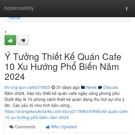
Home
bookmarkfly
Togg
navi
Home
1
Ý Tưởng Thiết Kế Quán Cafe
10 Xu Hướng Phổ Biến Năm
2024
thi-cng-qun-cafe370830
31 days ago
News
Discuss
Năm 2024, trào lưu thiết kế quán cafe ngày càng phong phú .
Dưới đây là 10 phong cách thiết kế quán đang thu hút sự chú ý
lớn. Các yếu tố như tính bền vững ,
https://orangebookmarks.com/story21789618/thiết-kế-quán-cafe-
10-xu-hướng-phổ-biến-năm-2024
Comments
Who Upvoted