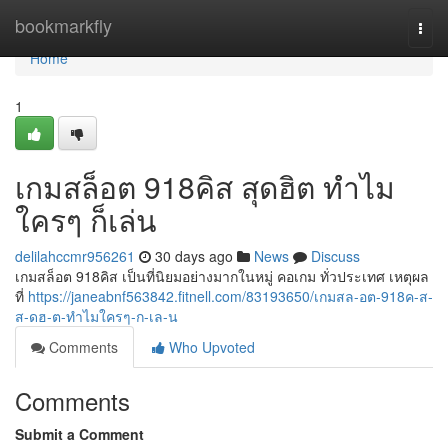
Home
bookmarkfly
Togg
navi
Home
1
เกมสล็อต 918คิส สุดฮิต ทำไม
ใครๆ ก็เล่น
delilahccmr956261
30 days ago
News
Discuss
เกมสล็อต 918คิส เป็นที่นิยมอย่างมากในหมู่ คอเกม ทั่วประเทศ เหตุผล
ที่
https://janeabnf563842.fitnell.com/83193650/เกมสล-อต-918ค-ส-
ส-ดฮ-ต-ทำไมใครๆ-ก-เล-น
Comments
Who Upvoted
Comments
Submit a Comment