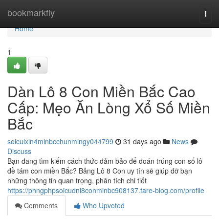
Home
bookmarkfly
Togg
navi
Home
1
Dàn Lô 8 Con Miền Bắc Cao
Cấp: Mẹo Ăn Lòng Xổ Số Miền
Bắc
soiculxin4minbcchunmingy044799
31 days ago
News
Discuss
Bạn đang tìm kiếm cách thức đảm bảo để đoán trúng con số lô
đề tám con miền Bắc? Bảng Lô 8 Con uy tín sẽ giúp đỡ bạn
những thông tin quan trọng, phân tích chi tiết
https://phngphpsoicudnl8conminbc908137.fare-blog.com/profile
Comments
Who Upvoted