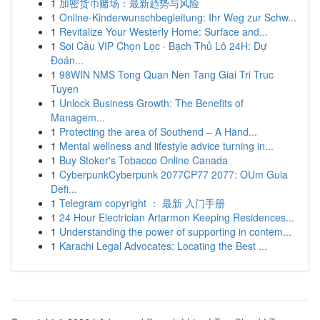
1
加密货币赌场：最新趋势与风险
1
Online-Kinderwunschbegleitung: Ihr Weg zur Schw...
1
Revitalize Your Westerly Home: Surface and...
1
Soi Cầu VIP Chọn Lọc · Bạch Thủ Lô 24H: Dự
Đoán...
1
98WIN NMS Tong Quan Nen Tang Giai Tri Truc
Tuyen
1
Unlock Business Growth: The Benefits of
Managem...
1
Protecting the area of Southend – A Hand...
1
Mental wellness and lifestyle advice turning in...
1
Buy Stoker's Tobacco Online Canada
1
CyberpunkCyberpunk 2077CP77 2077: OUm Guia
Defi...
1
Telegram copyright ： 最新 入门手册
1
24 Hour Electrician Artarmon Keeping Residences...
1
Understanding the power of supporting in contem...
1
Karachi Legal Advocates: Locating the Best ...