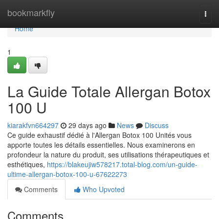
Home
bookmarkfly
Togg
navi
Home
1
La Guide Totale Allergan Botox
100 U
kiarakfvn664297
29 days ago
News
Discuss
Ce guide exhaustif dédié à l'Allergan Botox 100 Unités vous
apporte toutes les détails essentielles. Nous examinerons en
profondeur la nature du produit, ses utilisations thérapeutiques et
esthétiques,
https://blakeujiw578217.total-blog.com/un-guide-
ultime-allergan-botox-100-u-67622273
Comments
Who Upvoted
Comments