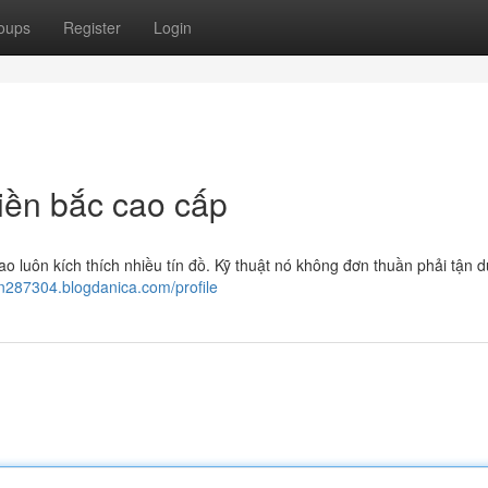
oups
Register
Login
iền bắc cao cấp
o luôn kích thích nhiều tín đồ. Kỹ thuật nó không đơn thuần phải tận 
on287304.blogdanica.com/profile