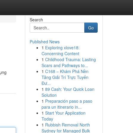
Search
Go
Published News
1
Exploring xlove18:
Concerning Content
1
Childhood Trauma: Lasting
Scars and Pathways to...
1
C168 – Khám Phá Nền
dụng
Tảng Giải Trí Trực Tuyến
Đư...
1
89 Cash: Your Quick Loan
Solution
1
Preparación paso a paso
para un itinerario in...
1
Start Your Application
Today
1
Rubbish Removal North
Sydney for Managed Bulk