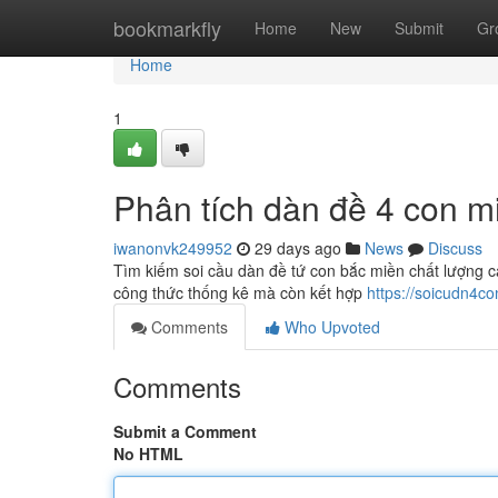
Home
bookmarkfly
Home
New
Submit
Gr
Home
1
Phân tích dàn đề 4 con m
iwanonvk249952
29 days ago
News
Discuss
Tìm kiếm soi cầu dàn đề tứ con bắc miền chất lượng ca
công thức thống kê mà còn kết hợp
https://soicudn4c
Comments
Who Upvoted
Comments
Submit a Comment
No HTML