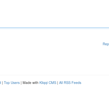
Rep
d
|
Top Users
| Made with
Kliqqi CMS
|
All RSS Feeds